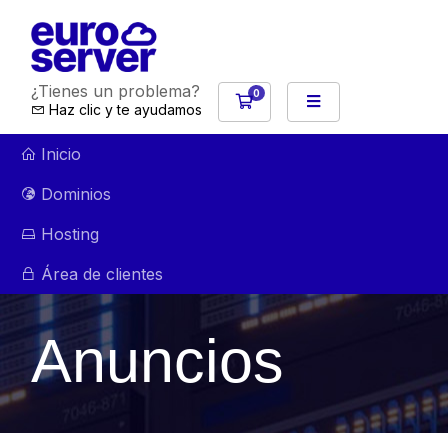
¿Tienes un problema?
0
Carro de Pedidos
Haz clic y te ayudamos
Inicio
Dominios
Hosting
Área de clientes
Anuncios