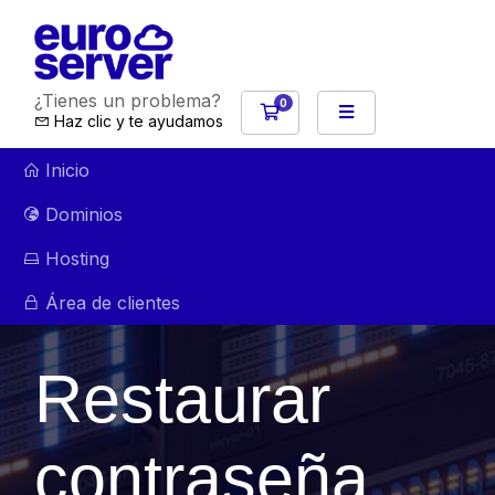
¿Tienes un problema?
0
Carro de Pedidos
Haz clic y te ayudamos
Inicio
Dominios
Hosting
Área de clientes
Restaurar
contraseña