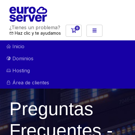
¿Tienes un problema?
0
Carro de Pedidos
Haz clic y te ayudamos
Inicio
Dominios
Hosting
Área de clientes
Preguntas
Frecuentes -