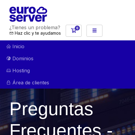
¿Tienes un problema?
0
Carro de Pedidos
Haz clic y te ayudamos
Inicio
Dominios
Hosting
Área de clientes
Preguntas
Frecuentes -