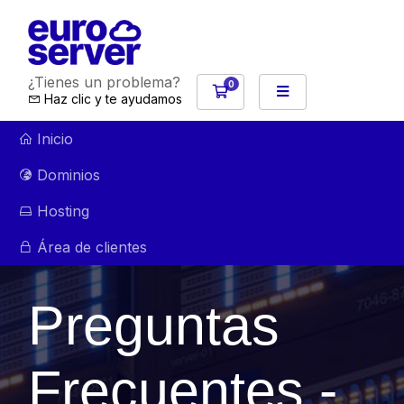
¿Tienes un problema?
0
Carro de Pedidos
Haz clic y te ayudamos
Inicio
Dominios
Hosting
Área de clientes
Preguntas
Frecuentes -