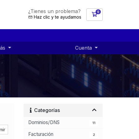
¿Tienes un problema?
0
Carro de Pedidos
Haz clic y te ayudamos
ás
Cuenta
Categorías
Dominios/DNS
11
mir
Facturación
2