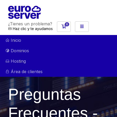
¿Tienes un problema?
0
Carro de Pedidos
Haz clic y te ayudamos
Inicio
Dominios
Hosting
Área de clientes
Preguntas
Frecuentes -